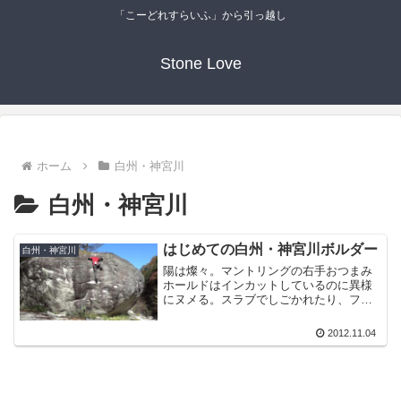
「こーどれすらいふ」から引っ越し
Stone Love
ホーム
白州・神宮川
白州・神宮川
はじめての白州・神宮川ボルダー
白州・神宮川
陽は燦々。マントリングの右手おつまみ
ホールドはインカットしているのに異様
にヌメる。スラブでしごかれたり、フェ
ースで落ちたり、ハングで出し切った
り。
2012.11.04