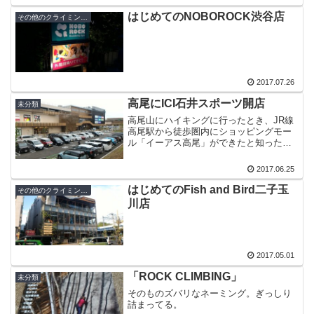
はじめてのNOBOROCK渋谷店
その他のクライミングジム
2017.07.26
高尾にICI石井スポーツ開店
未分類
高尾山にハイキングに行ったとき、JR線
高尾駅から徒歩圏内にショッピングモー
ル「イーアス高尾」ができたと知った。
なんとICI石井スポーツが入っている。L-
Breathもあるでよ。
2017.06.25
はじめてのFish and Bird二子玉
その他のクライミングジム
川店
2017.05.01
「ROCK CLIMBING」
未分類
そのものズバリなネーミング。ぎっしり
詰まってる。