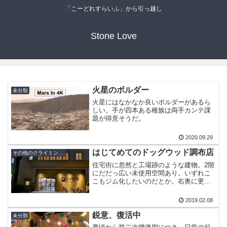
「こーどれすらいふ」から引っ越し
Stone Love
火星のボルダー
未分類
火星にはなかなか良いボルダーがあるら
しい。手が四本ある種族は両手カンテ課
題が得意そうだ。
2020.09.29
はじてめてのドッグウッド調布店
その他のクライミングジム
住宅街に忽然と工場跡のような建物。2階
にだだっ広い未使用空間あり。いずれこ
こもジム化したいのだとか。右奥に更衣
室の明かり。だだっ広い更衣室。クライ
ミングエリア全景。入り口側全景。
2019.02.08
鋭意、復活中
未分類