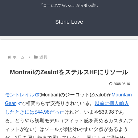
「こーどれすらいふ」から引っ越し
Stone Love
ホーム
道具
MontrailのZealotをステルスHFにリソール
2008.05.10
モントレイル
(Montrail)のジーロット(Zealot)が
Mountain
Gear
で相変わらず安売りされている。
以前に個人輸入
したときには$44.98だった
けれど、いまや$39.98であ
る。どうやら初期モデル（フィット感を高めるカスタムフ
ィットがない）はソールが剥がれやすい欠点があるよう
だ。2足を同じ頻度で履いていたら、同じように剥がれ