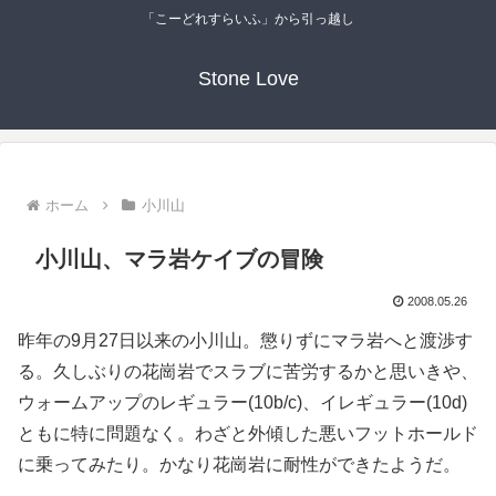
「こーどれすらいふ」から引っ越し
Stone Love
ホーム
小川山
小川山、マラ岩ケイブの冒険
2008.05.26
昨年の9月27日以来の小川山。懲りずにマラ岩へと渡渉す
る。久しぶりの花崗岩でスラブに苦労するかと思いきや、
ウォームアップのレギュラー(10b/c)、イレギュラー(10d)
ともに特に問題なく。わざと外傾した悪いフットホールド
に乗ってみたり。かなり花崗岩に耐性ができたようだ。