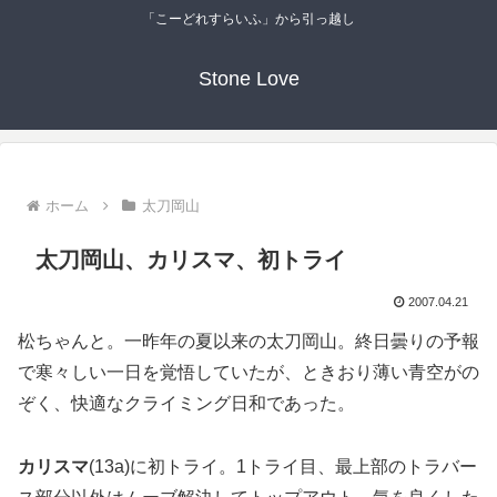
「こーどれすらいふ」から引っ越し
Stone Love
ホーム
太刀岡山
太刀岡山、カリスマ、初トライ
2007.04.21
松ちゃんと。一昨年の夏以来の太刀岡山。終日曇りの予報
で寒々しい一日を覚悟していたが、ときおり薄い青空がの
ぞく、快適なクライミング日和であった。
カリスマ
(13a)に初トライ。1トライ目、最上部のトラバー