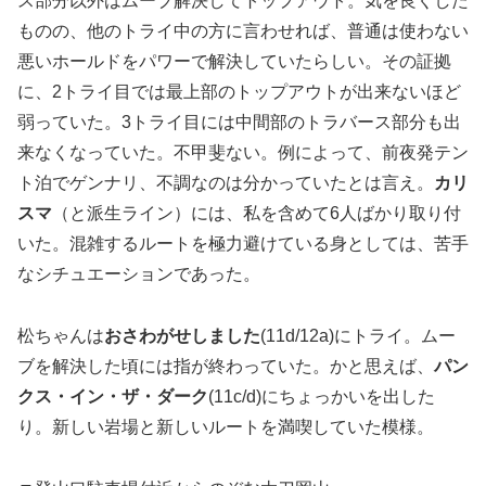
ス部分以外はムーブ解決してトップアウト。気を良くした
ものの、他のトライ中の方に言わせれば、普通は使わない
悪いホールドをパワーで解決していたらしい。その証拠
に、2トライ目では最上部のトップアウトが出来ないほど
弱っていた。3トライ目には中間部のトラバース部分も出
来なくなっていた。不甲斐ない。例によって、前夜発テン
ト泊でゲンナリ、不調なのは分かっていたとは言え。
カリ
スマ
（と派生ライン）には、私を含めて6人ばかり取り付
いた。混雑するルートを極力避けている身としては、苦手
なシチュエーションであった。
松ちゃんは
おさわがせしました
(11d/12a)にトライ。ムー
ブを解決した頃には指が終わっていた。かと思えば、
パン
クス・イン・ザ・ダーク
(11c/d)にちょっかいを出した
り。新しい岩場と新しいルートを満喫していた模様。