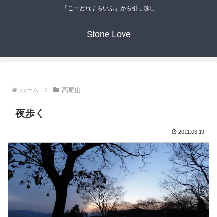
「こーどれすらいふ」から引っ越し
Stone Love
ホーム
高尾山
夜歩く
2011.03.19