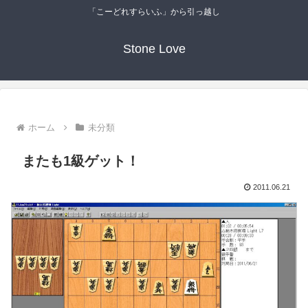
「こーどれすらいふ」から引っ越し
Stone Love
ホーム
未分類
またも1級ゲット！
2011.06.21