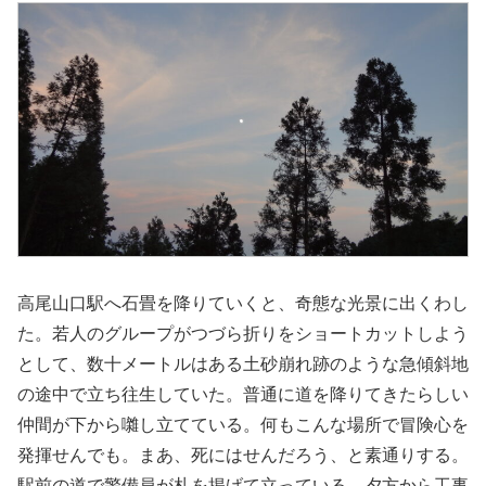
高尾山口駅へ石畳を降りていくと、奇態な光景に出くわし
た。若人のグループがつづら折りをショートカットしよう
として、数十メートルはある土砂崩れ跡のような急傾斜地
の途中で立ち往生していた。普通に道を降りてきたらしい
仲間が下から囃し立てている。何もこんな場所で冒険心を
発揮せんでも。まあ、死にはせんだろう、と素通りする。
駅前の道で警備員が札を掲げて立っている。夕方から工事