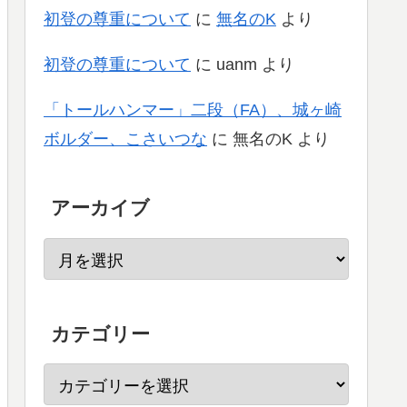
初登の尊重について
に
無名のK
より
初登の尊重について
に
uanm
より
「トールハンマー」二段（FA）、城ヶ崎
ボルダー、こさいつな
に
無名のK
より
アーカイブ
カテゴリー