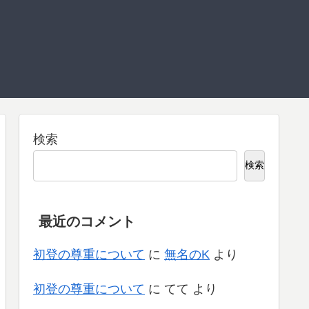
検索
検索
最近のコメント
初登の尊重について
に
無名のK
より
初登の尊重について
に
てて
より