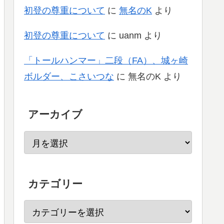
初登の尊重について
に
無名のK
より
初登の尊重について
に
uanm
より
「トールハンマー」二段（FA）、城ヶ崎
ボルダー、こさいつな
に
無名のK
より
アーカイブ
カテゴリー