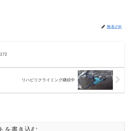
無名のK
72
リハビリクライミング継続中
トを書き込む