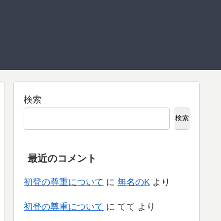
検索
検索
最近のコメント
初登の尊重について
に
無名のK
より
初登の尊重について
に
てて
より