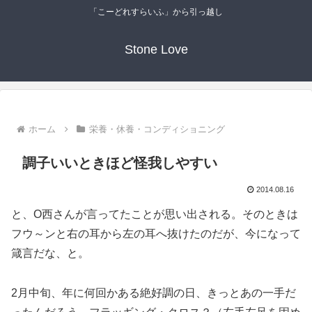
「こーどれすらいふ」から引っ越し
Stone Love
ホーム
栄養・休養・コンディショニング
調子いいときほど怪我しやすい
2014.08.16
と、O西さんが言ってたことが思い出される。そのときは
フウ～ンと右の耳から左の耳へ抜けたのだが、今になって
箴言だな、と。
2月中旬、年に何回かある絶好調の日、きっとあの一手だ