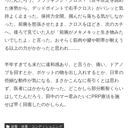
ったんだろう。フラッギング・クロス？（左手左足を固め
た体勢から、デッドポイントで右手クロス）がバシッと気
持よく止まった。保持力全開。掴んだら落ちる気がしなか
った。前腕を怒張させたまま、クロスをほどき、次のカチ
へ。後ろで見ていた人が「前腕がメキメキッと生き物みた
いでしたよ」と言った。おそらく筋肉や腱や靭帯が耐えう
る以上の力がかかったと思われ……。
半年すぎても未だに違和感あり。と言うか、痛い。ドアノ
ブを回すとか、ポケットの物を出し入れするとか、日常の
些細な動作が気になる。まさかこんなに長引くとは思わ
ず、医者にはかからなかった。どこかしら部分断裂くらい
はしてたんだろう。田中のマー君みたいにPRP療法を施
せば早く回復したのかしらん。
栄養・休養・コンディショニング