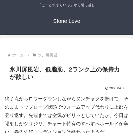
「こーどれすらいふ」から引っ越し
Stone Love
ホーム
氷川屏風岩
氷川屏風岩、低脂肪、2ランク上の保持力
が欲しい
2008.04.05
終了点からロワーダウンしながらヌンチャクを掛けて、そ
のままトップロープ状態でウォームアップ代わりに上部を
登り返す。先週までは空気がピリッとしていたが、今日は
陽射しがジリジリ。チャート特有のすべすべホールドが辛
い。春先の好コンディションは終わったようだ。