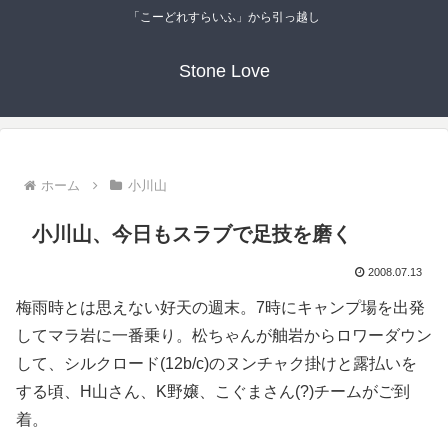
「こーどれすらいふ」から引っ越し
Stone Love
ホーム
小川山
小川山、今日もスラブで足技を磨く
2008.07.13
梅雨時とは思えない好天の週末。7時にキャンプ場を出発
してマラ岩に一番乗り。松ちゃんが舳岩からロワーダウン
して、シルクロード(12b/c)のヌンチャク掛けと露払いを
する頃、H山さん、K野嬢、こぐまさん(?)チームがご到
着。