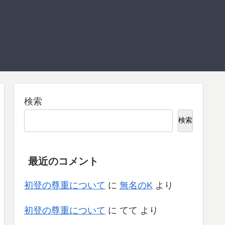
検索
検索
最近のコメント
初登の尊重について
に
無名のK
より
初登の尊重について
に
てて
より