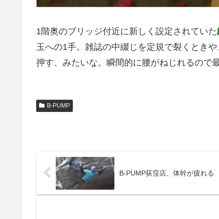
1階奥のブリッジ付近に新しく設定されていた
玉への1手。雑誌の中綴じを定規で裂くとき
押す、みたいな。瞬間的に腰がねじれるので
B-PUMP
B-PUMP荻窪店、体幹が疲れる