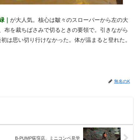
緑｜
が大人気。核心は皺々のスローパーから左の大
や、布を裁ちばさみで切るときの要領で。引きながら
最初は思い切り行けなかった。体が温まると登れた。
無名のK
B-PUMP荻窪店、ミニコンペ見学