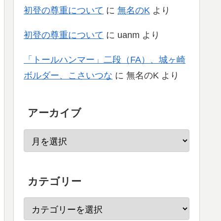
初登の尊重について
に
無名のK
より
初登の尊重について
に
uanm
より
「トールハンマー」二段（FA）、城ヶ崎
ボルダー、こさいつな
に
無名のK
より
アーカイブ
カテゴリー