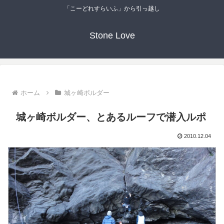
「こーどれすらいふ」から引っ越し
Stone Love
ホーム
城ヶ崎ボルダー
城ヶ崎ボルダー、とあるルーフで潜入ルポ
2010.12.04