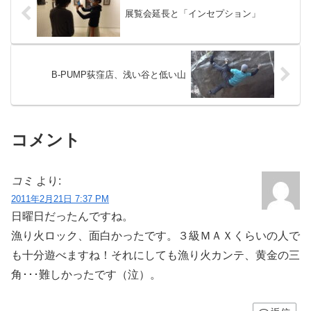
展覧会延長と「インセプション」
B-PUMP荻窪店、浅い谷と低い山
コメント
コミ
より:
2011年2月21日 7:37 PM
日曜日だったんですね。
漁り火ロック、面白かったです。３級ＭＡＸくらいの人で
も十分遊べますね！それにしても漁り火カンテ、黄金の三
角･･･難しかったです（泣）。