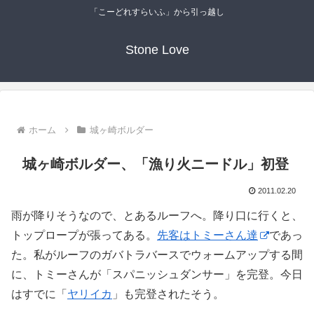
「こーどれすらいふ」から引っ越し
Stone Love
ホーム
城ヶ崎ボルダー
城ヶ崎ボルダー、「漁り火ニードル」初登
2011.02.20
雨が降りそうなので、とあるルーフへ。降り口に行くと、
トップロープが張ってある。
先客はトミーさん達
であっ
た。私がルーフのガバトラバースでウォームアップする間
に、トミーさんが「スパニッシュダンサー」を完登。今日
はすでに「
ヤリイカ
」も完登されたそう。