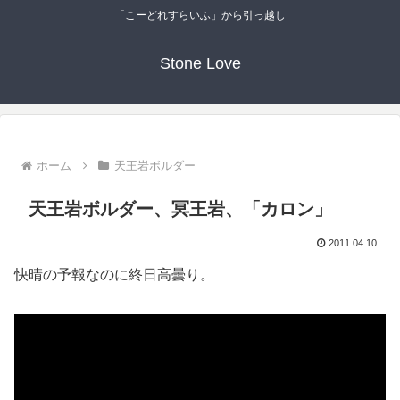
「こーどれすらいふ」から引っ越し
Stone Love
ホーム
天王岩ボルダー
天王岩ボルダー、冥王岩、「カロン」
2011.04.10
快晴の予報なのに終日高曇り。