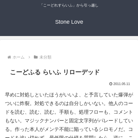
「こーどれすらいふ」から引っ越し
Stone Love
ホーム
未分類
こーどふる らいふ リローデッド
2011.05.11
早めに対処しといたほうがいいよ、と予言していた爆弾が
ついに炸裂。対処できるのは自分しかいない。他人のコー
ドを読む、読む、読む。手順も、処理フローも、コメント
もない。マジックナンバーと固定文字列がパレードしてい
る。作った本人がメンテ不能に陥っているシロモノだ。コ
ードを追い切れず、最低限の仕様を質問したら、逆に、こ