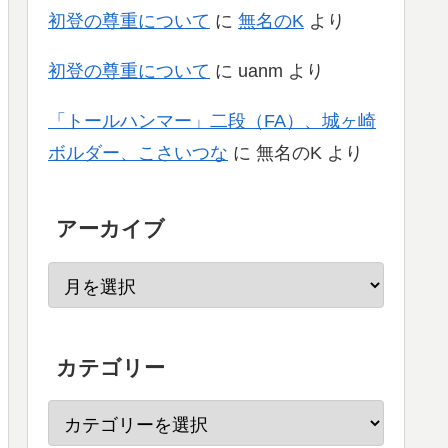
初登の尊重について
に
無名のK
より
初登の尊重について
に
uanm
より
「トールハンマー」二段（FA）、城ヶ崎
ボルダー、こさいつな
に
無名のK
より
アーカイブ
カテゴリー