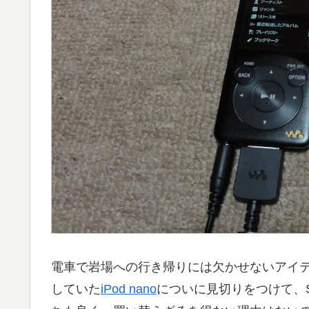
電車で岩場への行き帰りには欠かせないアイ
していた
iPod nano
についに見切りをつけて、S