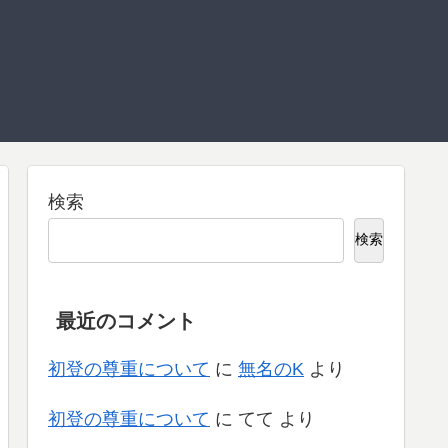
検索
検索
最近のコメント
初登の尊重について
に
無名のK
より
初登の尊重について
に
てて
より