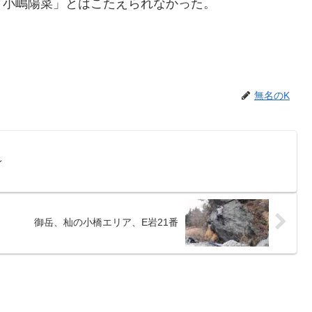
「小嶋陽菜」とはこたえられなかった。
無名のK
レ
御岳、杣の小橋エリア、E岩21番