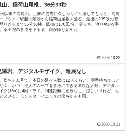
尾山、稲荷山尾根、36分30秒
1日以来の高尾山。足腰の筋肉に久しぶりに活躍してもらう。高尾
ープウェイ駅脇の階段から稲荷山尾根を登る。最後の235段の階
登りきるまで36分30秒。脈拍は170回/分。曇り空。渡り鳥のV字
。薬王院の参道を下る頃、雨が降り始めた...
2006.10.22
毘羅岩、デジタルモザイク、進展なし
。松ちゃん号で。本日の延べ人数は12人くらい。順番待ちがほと
なく、かつ、他人のムーブを参考にできる適度な人数。デジタル
イク(13a)に4回トライ。到達距離に進展なし。涼しいけれど、ち
とヌメる。モンスターパニックの松ちゃんも同...
2006.10.21