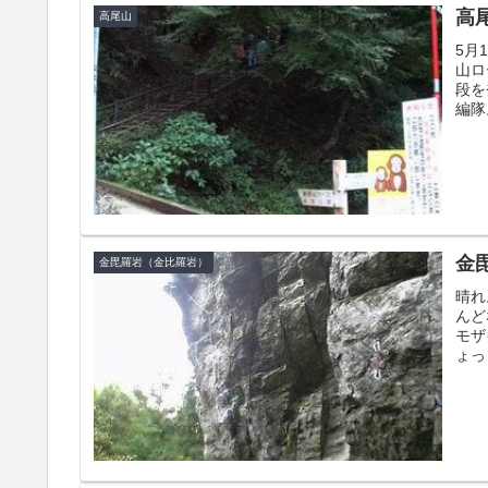
高
高尾山
5月
山ロ
段を
編隊
金
金毘羅岩（金比羅岩）
晴れ
んど
モザ
ょっ