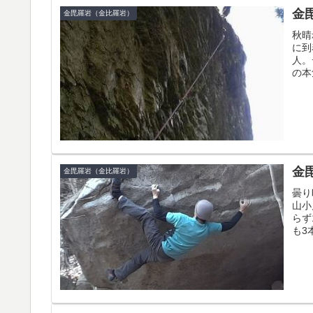
金
金毘羅岩（金比羅岩）
秋晴
に到
人。
の本
金
金毘羅岩（金比羅岩）
曇り
山小
らず
も3