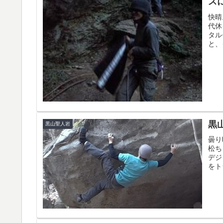
ス
快晴
代休
タル
と、
黒
黒山聖人岩
曇り
松ち
デジ
をト