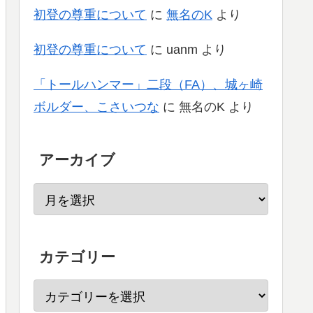
初登の尊重について
に
無名のK
より
初登の尊重について
に
uanm
より
「トールハンマー」二段（FA）、城ヶ崎
ボルダー、こさいつな
に
無名のK
より
アーカイブ
カテゴリー