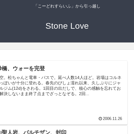
「こーどれすらいふ」から引っ越し
Stone Love
妙橋、ウォーを完登
空。松ちゃんと電車・バスで。延べ人数14人ほど。岩場はコルネ
っぽいが十分に登れる。春先のびしょ濡れ以来、久しぶりにジャ
ルジム(12d)をさわる。1回目の出だしで、核心の感触を忘れてお
解決しないまま終了点までざっとなぞる。2回...
2006.11.26
山聖人岩、パルチザン、封印