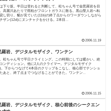
は下り坂。半日は登れると判断して、松ちゃん号で金毘羅岩を目
。高麗川あたりで雨粒がフロントガラスに散る。黒山聖人岩へ転
貸し切り。貂が見ていた(11b)の終了点からロワーダウンしながら
チザン(12d)にヌンチャクをかける。2本目...
2006.11.19
毘羅岩、デジタルモザイク、ワンテン
。松ちゃん号で平日クライミング。この時期にしては暖かい。絶
コンディション。他に2人のクライマー。デジタルモザイク
3a)。下からつなげて4本目のクリップをこなし、核心部でテンショ
たあと、終了点までつなげることができた。ワンテン...
2006.11.15
毘羅岩、デジタルモザイク、核心前後のシークエン