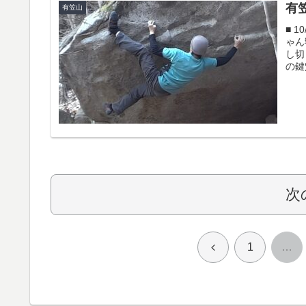
有
有笠山
■ 
ゃん
し切
の鍵
次
前
1
…
へ