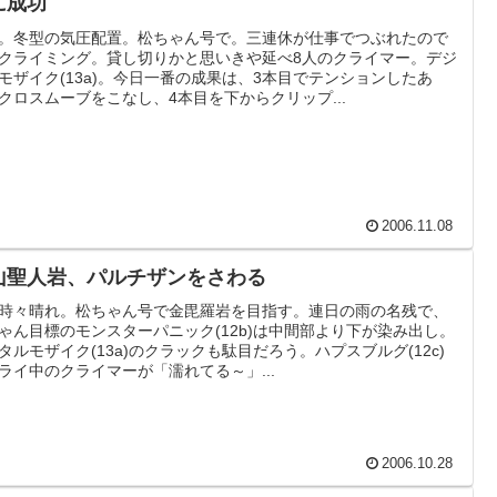
に成功
。冬型の気圧配置。松ちゃん号で。三連休が仕事でつぶれたので
クライミング。貸し切りかと思いきや延べ8人のクライマー。デジ
モザイク(13a)。今日一番の成果は、3本目でテンションしたあ
クロスムーブをこなし、4本目を下からクリップ...
2006.11.08
山聖人岩、パルチザンをさわる
時々晴れ。松ちゃん号で金毘羅岩を目指す。連日の雨の名残で、
ゃん目標のモンスターパニック(12b)は中間部より下が染み出し。
タルモザイク(13a)のクラックも駄目だろう。ハプスブルグ(12c)
ライ中のクライマーが「濡れてる～」...
2006.10.28