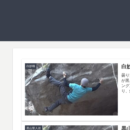
白
白妙橋
曇り
が黒
ング
り、
黒
黒山聖人岩