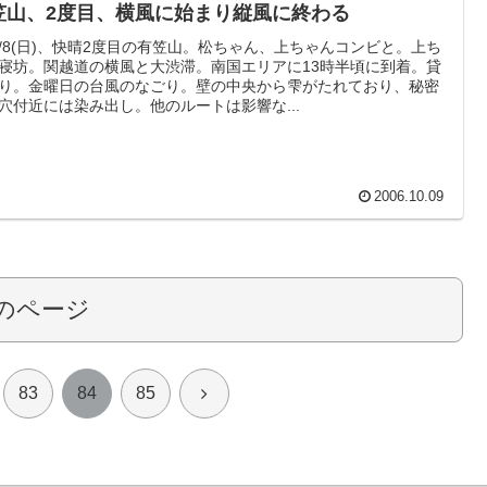
笠山、2度目、横風に始まり縦風に終わる
10/8(日)、快晴2度目の有笠山。松ちゃん、上ちゃんコンビと。上ち
寝坊。関越道の横風と大渋滞。南国エリアに13時半頃に到着。貸
り。金曜日の台風のなごり。壁の中央から雫がたれており、秘密
穴付近には染み出し。他のルートは影響な...
2006.10.09
のページ
次
83
84
85
へ