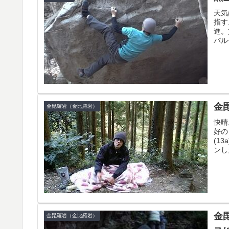
天気
指す
進。
パル
金
金毘羅岩（金比羅岩）
快晴
好の
(1
ンし
金
金毘羅岩（金比羅岩）