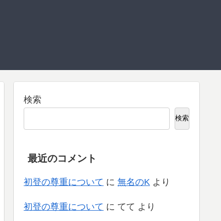
検索
検索
最近のコメント
初登の尊重について
に
無名のK
より
初登の尊重について
に
てて
より